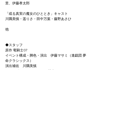
里、伊藤孝太郎
「或る真実の魔女のひととき」キャスト
川隅美慎・遥りさ・田中万葉・藤野あさひ
他
◆スタッフ
原作 竜騎士07
イベント構成・脚色・演出　伊藤マサミ（進戯団 夢
命クラシックス）
演出補佐　川隅美慎
メインビジュアルイラスト 桃山ひなせ
音響　相川幸恵
映像　佐藤大地／常光博武
照明　紺野浩史
衣裳　鶴岡寛恵
ヘアメイク　茂木美緒
制作　株式会社フォーチュレスト
主催　進戯団 夢命クラシックス／株式会社フォーチ
ュレスト
公演に関するお問い合わせ