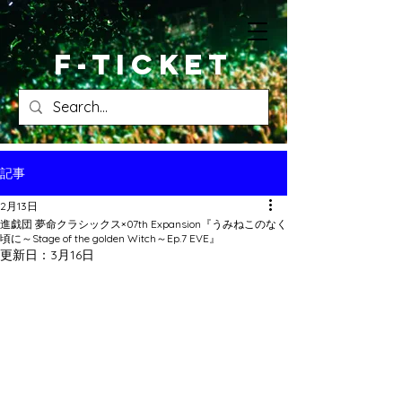
​F-ticket
記事
2月13日
進戯団 夢命クラシックス×07th Expansion『うみねこのなく
頃に～Stage of the golden Witch～Ep.7 EVE』
更新日：
3月16日