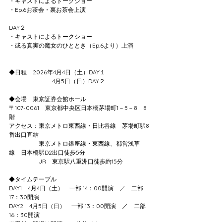
・キャストによるトークショー
・Ep.6お茶会・裏お茶会上演
DAY２
・キャストによるトークショー
・或る真実の魔女のひととき（Ep.6より）上演
◆日程　2026年4月4日（土）DAY１
　　　　　　　 4月5日（日）DAY２
◆会場　東京証券会館ホール
〒107-0061　東京都中央区日本橋茅場町1－5－8　8
階
アクセス：東京メトロ東西線・日比谷線　茅場町駅8
番出口直結
　　　　　東京メトロ銀座線・東西線、都営浅草
線　日本橋駅D2出口徒歩5分
　　　　　JR　東京駅八重洲口徒歩約15分
◆タイムテーブル
DAY1　4月4日（土）　一部 14：00開演　／　二部 
17：30開演
DAY2　4月5日（日）　一部 13：00開演　／　二部 
16：30開演