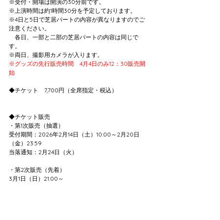
※受付・開場は開演の30分前です。
※上演時間は約1時間30分を予定しております。
※4日と5日で芝居パートの内容が異なりますのでご
注意ください。
　各日、一部と二部の芝居パートの内容は同じで
す。
※両日、撮影用カメラが入ります。
※グッズの先行販売時間　4月4日のみ12：30販売開
始
◆チケット　7,700円（全席指定・税込）
◆チケット販売
・第1次販売（抽選）
受付期間：2026年2月14日（土）10:00～2月20日
（金）23:59
当落通知：2月24日（火）
・第2次販売（先着）
3月1日（日）21:00～