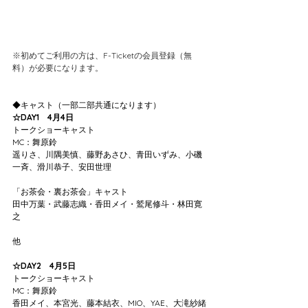
※初めてご利用の方は、F-Ticketの会員登録（無
料）が必要になります。
◆キャスト（一部二部共通になります）
☆DAY1　4月4日
トークショーキャスト
MC：舞原鈴
遥りさ、川隅美慎、藤野あさひ、青田いずみ、小磯
一斉、滑川恭子、安田世理
「お茶会・裏お茶会」キャスト
田中万葉・武藤志織・香田メイ・鷲尾修斗・林田寛
之
他
☆DAY2　4月5日
トークショーキャスト
MC：舞原鈴
香田メイ、本宮光、藤本結衣、MIO、YAE、大滝紗緒