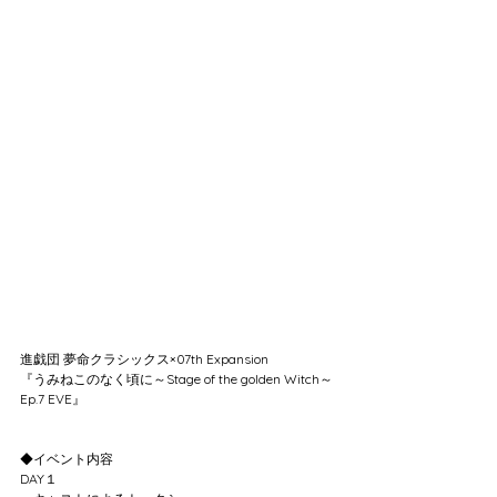
進戯団 夢命クラシックス×07th Expansion
『うみねこのなく頃に～Stage of the golden Witch～
Ep.7 EVE』
◆イベント内容
DAY１