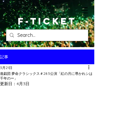
​F-ticket
記事
3月21日
進戯団 夢命クラシックス＃28.5公演「紅の月に導かれシは
千年のー」
更新日：
4月3日