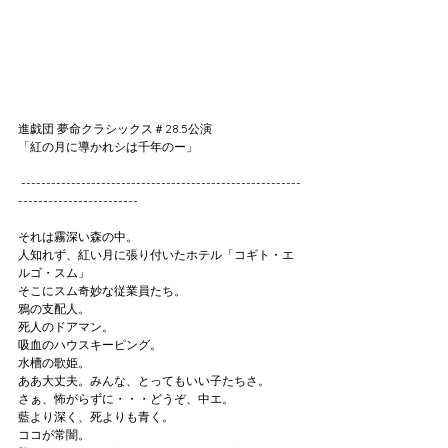
進戯団 夢命クラシックス＃28.5公演
「紅の月に導かれシは千年のー」
 --------------------------------------------------------
------------------------
それは霧深い森の中。
人知れず、紅い月に張り付いたホテル「コギト・エ
ルゴ・スム」
そこにスム奇妙な従業員たち。
鴉の支配人。
死人のドアマン。
吸血のハウスキーピング。
水槽の歌姫。
ああ大丈夫。みんな、とってもいい子たちさ。
さぁ、怖がらずに・・・どうぞ、中エ。
藍より深く、死よりも青く。
ココが常闇。