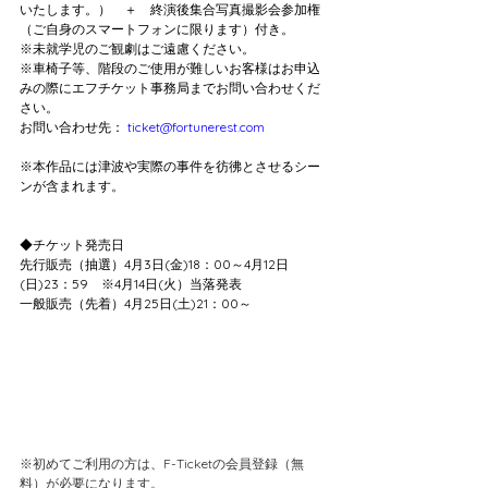
いたします。）　＋　終演後集合写真撮影会参加権
（ご自身のスマートフォンに限ります）付き。
※未就学児のご観劇はご遠慮ください。
※車椅子等、階段のご使用が難しいお客様はお申込
みの際にエフチケット事務局までお問い合わせくだ
さい。
お問い合わせ先：
ticket@fortunerest.com
※本作品には津波や実際の事件を彷彿とさせるシー
ンが含まれます。
◆チケット発売日
先行販売（抽選）4月3日(金)18：00～4月12日
(日)23：59　※4月14日(火）当落発表
一般販売（先着）4月25日(土)21：00～
※初めてご利用の方は、F-Ticketの会員登録（無
料）が必要になります。