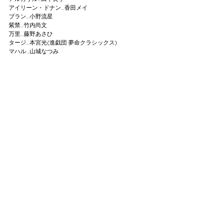
アイリーン・ドナン
…
香田メイ
ブラン
…
小野流星
紫禁
…
竹内尚文
万里
…
藤野あさひ
タージ
…
本宮光(進戯団 夢命クラシックス)
マハル
…
山城なつみ
◆スタッフ
脚本・演出 伊藤マサミ（進戯団 夢命クラシックス）
演出助手 櫻井裕代
舞台監督 対馬武／前田圭一
音響 志水れいこ
照明 島田雄峰（LST）
美術 宮坂貴司
衣裳 鶴岡寛恵
ヘアメイク 茂木美緒
スチール撮影・デザイン 圓岡淳（Atelier caprice 
orchestra）
サポートメンバー かおりかりん／小島麻奈未／山口
由希（以上、進戯団 夢命クラシックス）
制作協力 株式会社フォーチュレスト
◆協力