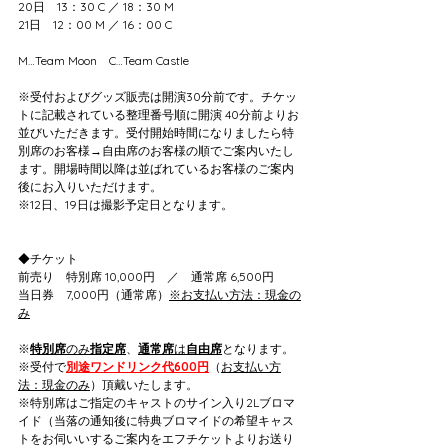
20日　13：30 C ／ 18：30 M
21日　12：00 M ／ 16：00 C
M…Team Moon　C…Team Castle
※受付およびグッズ販売は開演30分前です。チケッ
トに記載されている整理番号順に開演 40分前よりお
並びいただきます。受付開始時間になりましたら特
別席のお客様→自由席のお客様の順でご案内いたし
ます。開場時間以降は並ばれているお客様のご案内
後にお入りいただけます。
※12日、19日は撮影予定日となります。
◆チケット
前売り　特別席 10,000円　／　通常席 6,500円
当日券　7,000円（通常席）
※お支払い方法：現金の
み
※
特別席
のみ
指定席
、
通常席
は
自由席
となります。
※受付で
別途ワンドリンク代600円
（
お支払い方
法：現金のみ
）頂戴いたします。
※特別席はご指定のキャストのサイン入り2Lブロマ
イド（当落の通知後に特典ブロマイドの希望キャス
トをお伺いいするご案内をエフチケットよりお送り