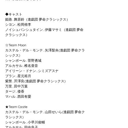
◆キャスト
姫路
…
舞原鈴（進戯団 夢命クラシックス）
シヨン
…
松岡侑李
ノイシュバンシュタイン
…
伊藤マサミ（進戯団 夢命
クラシックス）
☆Team Moon
カステル・デル・モンテ
…
矢澤梨央(進戯団 夢命クラ
シックス)
シャンボール
…
菅野勇城
アルカサル
…
椎名亜音
アイリーン・ドナン
…
シミズアスナ
ブラン
…
星元裕月
紫禁
…
芹澤良(進戯団 夢命クラシックス)
万里
…
田中万葉
タージ
…
倭香
マハル
…
西田有愛
★Team Castle
カステル・デル・モンテ
…
山田せいら(進戯団 夢命ク
ラシックス)
シャンボール
…
小早川俊輔
アルカサル
…
田中良子