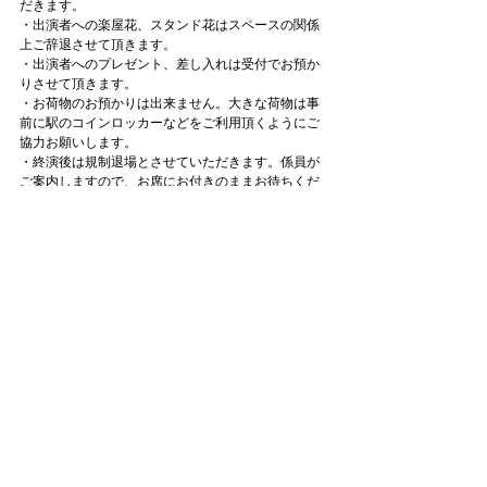
だきます。
・出演者への楽屋花、スタンド花はスペースの関係
上ご辞退させて頂きます。
・出演者へのプレゼント、差し入れは受付でお預か
りさせて頂きます。
・お荷物のお預かりは出来ません。大きな荷物は事
前に駅のコインロッカーなどをご利用頂くようにご
協力お願いします。
・終演後は規制退場とさせていただきます。係員が
ご案内しますので、お席にお付きのままお待ちくだ
さい。
・お客様のご都合による払い戻しは一切承りません
ので、必ずご確認の上、チケット購入ください。
公演に関するお問い合わせ
イベントに関するお問合せ(平日12時～18時)：
event@ogipro.com