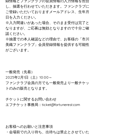
録情報とファンクラブの会員情報の入力情報を照合
し、抽選を行わせていただきます。ファンクラブに
ご登録いただいておりますメールアドレス、生年月
日を入力ください。
※入力間違いがあった場合、そのまま受付は完了と
なりますが、ご応募は無効となりますので十分ご確
認ください。
※抽選での本人確認などの理由で、お客様の「市川
美織ファンクラブ」会員登録情報を提供する可能性
がございます。
一般発売（先着）
2025年2月1日（土）10:00～
ファンクラブ会員の方でも一般発売より一般チケッ
トのみの販売となります。
チケットに関するお問い合わせ
エフチケット事務局：ticket@fortunerest.com
お客様へのお願いと注意事項
・会場前での入り待ち、出待ちは禁止とさせていた