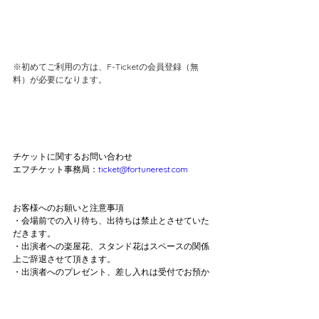
※初めてご利用の方は、F-Ticketの会員登録（無
料）が必要になります。
チケットに関するお問い合わせ
エフチケット事務局：
ticket@fortunerest.com
お客様へのお願いと注意事項
・会場前での入り待ち、出待ちは禁止とさせていた
だきます。
・出演者への楽屋花、スタンド花はスペースの関係
上ご辞退させて頂きます。
・出演者へのプレゼント、差し入れは受付でお預か
りさせて頂きます。
・お荷物のお預かりは出来ません。大きな荷物は事
前に駅のコインロッカーなどをご利用頂くようにご