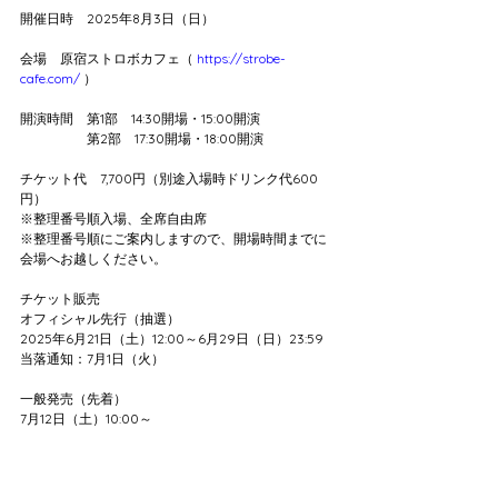
開催日時　2025年8月3日（日）
会場　原宿ストロボカフェ（ 
https://strobe-
cafe.com/
 ）
開演時間　第1部　14:30開場・15:00開演
　　　　　第2部　17:30開場・18:00開演
チケット代　7,700円（別途入場時ドリンク代600
円）
※整理番号順入場、全席自由席
※整理番号順にご案内しますので、開場時間までに
会場へお越しください。
チケット販売
オフィシャル先行（抽選）
2025年6月21日（土）12:00～6月29日（日）23:59
当落通知：7月1日（火）
一般発売（先着）
7月12日（土）10:00～